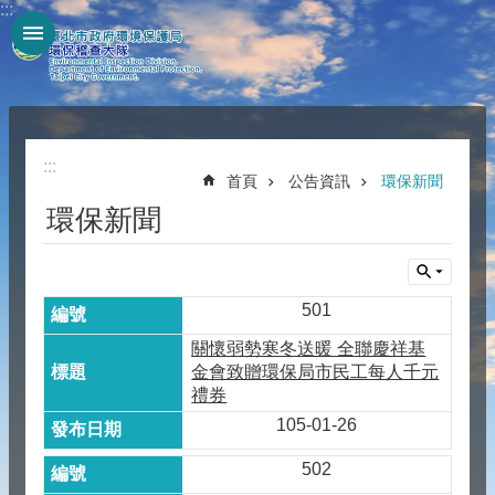
:::
跳到主要內容區塊
:::
首頁
公告資訊
環保新聞
環保新聞
501
關懷弱勢寒冬送暖 全聯慶祥基
金會致贈環保局市民工每人千元
禮券
105-01-26
502