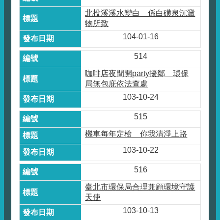
北投溪溪水變白 係白磺泉沉澱
物所致
104-01-16
514
咖啡店夜間開party擾鄰 環保
局無包庇依法查處
103-10-24
515
機車每年定檢 你我清淨上路
103-10-22
516
臺北市環保局合理兼顧環境守護
天使
103-10-13