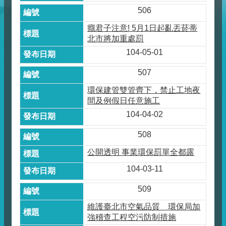
506
癮君子注意! 5月1日起亂丟菸蒂
北市將加重處罰
104-05-01
507
環保建管雙管齊下，禁止工地夜
間及例假日任意施工
104-04-02
508
公開透明 事業環保罰單全都露
104-03-11
509
維護臺北市空氣品質 環保局加
強稽查工程空污防制措施