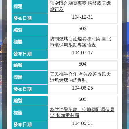
陸空聯合稽查專案 嚴禁露天燃
燒行為
104-12-31
503
防制燒烤店油煙異味污染 臺北
市環保局啟動專案稽查
104-07-17
504
官民攜手合作 有效改善市民大
道燒烤店油煙異味
104-06-25
505
為防治登革熱，空地髒亂環保局
5/1起加重裁罰
104-05-01