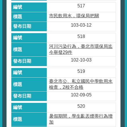
517
市民飲用水，環保局把關
103-03-12
518
河川污染行為，臺北市環保局迄
今舉發29件
102-10-03
519
臺北市公、私立國民中學飲用水
檢查，2校不合格
102-09-05
520
暑假期間，學生亂丟煙蒂行為增
加