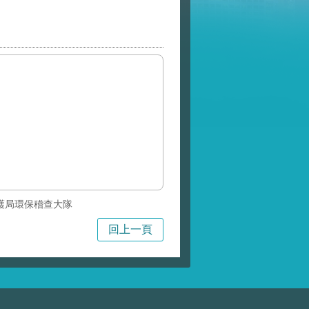
護局環保稽查大隊
回上一頁