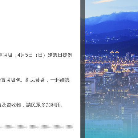
運垃圾，4月5日（日）逢週日援例
棄置垃圾包、亂丟菸蒂，一起維護
圾及資收物，請民眾多加利用。