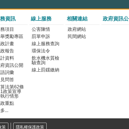
務資訊
線上服務
相關連結
政府資訊公
服務項目
公害陳情
政府網站
檢舉獎勵專區
罰單申訴
民間網站
施政計畫
線上服務查詢
施政報告
環保法令
統計資料
飲水機水質檢
驗查詢
政府資訊公開
線上罰鍰繳納
雙語詞彙
常見問答
算法第62條
1政策宣導
之執行情形
施政重點
多...
政策
隱私權保護政策