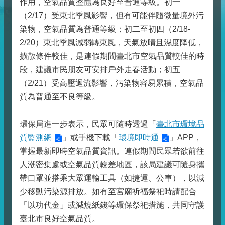
作用，空氣品質整體為良好至普通等級。初一
（2/17）受東北季風影響，但有可能伴隨微量境外污
染物，空氣品質為普通等級；初二至初四（2/18-
2/20）東北季風減弱轉東風，天氣放晴且濕度降低，
擴散條件較佳，是連假期間臺北市空氣品質較佳的時
段，建議市民朋友可安排戶外走春活動；初五
（2/21）受高壓迴流影響，污染物容易累積，空氣品
質為普通至不良等級。
環保局進一步表示，民眾可隨時透過「
臺北市環境品
質監測網
」或手機下載「
環境即時通
」APP，
掌握最新即時空氣品質資訊。連假期間民眾若欲前往
人潮密集處或空氣品質較差地區，該局建議可隨身攜
帶口罩並搭乘大眾運輸工具（如捷運、公車），以減
少移動污染源排放。如有至宮廟祈福祭祀時請配合
「以功代金」或減燒紙錢等環保祭祀措施，共同守護
臺北市良好空氣品質。