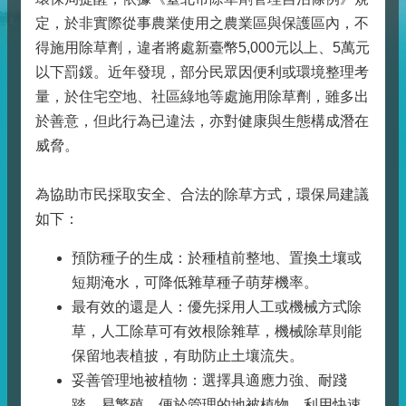
定，於非實際從事農業使用之農業區與保護區內，不
得施用除草劑，違者將處新臺幣5,000元以上、5萬元
以下罰鍰。近年發現，部分民眾因便利或環境整理考
量，於住宅空地、社區綠地等處施用除草劑，雖多出
於善意，但此行為已違法，亦對健康與生態構成潛在
威脅。
為協助市民採取安全、合法的除草方式，環保局建議
如下：
預防種子的生成：於種植前整地、置換土壤或
短期淹水，可降低雜草種子萌芽機率。
最有效的還是人：優先採用人工或機械方式除
草，人工除草可有效根除雜草，機械除草則能
保留地表植披，有助防止土壤流失。
妥善管理地被植物：選擇具適應力強、耐踐
踏、易繁殖、便於管理的地被植物，利用快速