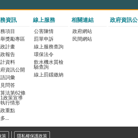
務資訊
線上服務
相關連結
政府資訊公
服務項目
公害陳情
政府網站
檢舉獎勵專區
罰單申訴
民間網站
施政計畫
線上服務查詢
施政報告
環保法令
統計資料
飲水機水質檢
驗查詢
政府資訊公開
線上罰鍰繳納
雙語詞彙
常見問答
算法第62條
1政策宣導
之執行情形
施政重點
多...
政策
隱私權保護政策