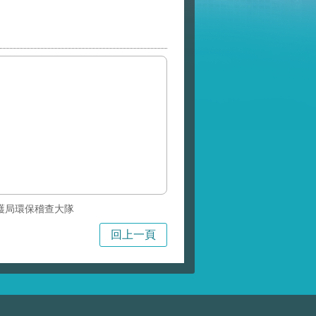
護局環保稽查大隊
回上一頁