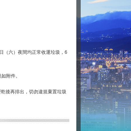
0日（六）夜間均正常收運垃圾，6
點如附件。
瀝乾後再排出，切勿違規棄置垃圾