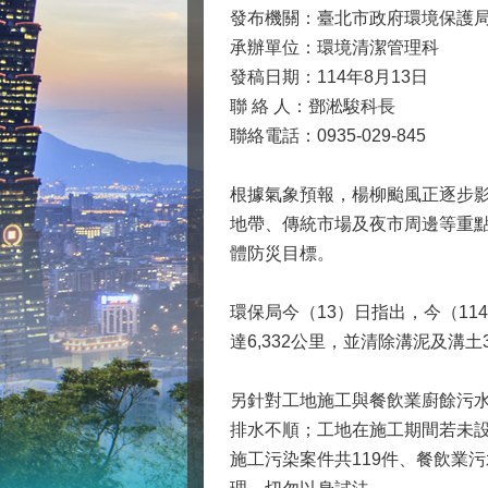
發布機關：臺北市政府環境保護
承辦單位：環境清潔管理科
發稿日期：114年8月13日
聯 絡 人：鄧淞駿科長
聯絡電話：0935-029-845
根據氣象預報，楊柳颱風正逐步
地帶、傳統市場及夜市周邊等重
體防災目標。
環保局今（13）日指出，今（11
達6,332公里，並清除溝泥及溝土
另針對工地施工與餐飲業廚餘污
排水不順；工地在施工期間若未設
施工污染案件共119件、餐飲業污