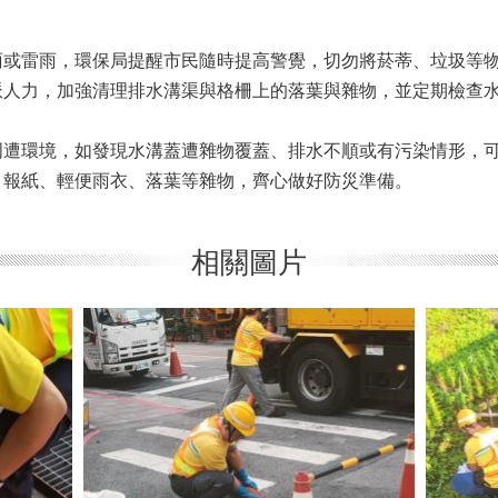
雨或雷雨，環保局提醒市民隨時提高警覺，切勿將菸蒂、垃圾等
派人力，加強清理排水溝渠與格柵上的落葉與雜物，並定期檢查
遭環境，如發現水溝蓋遭雜物覆蓋、排水不順或有污染情形，可撥
、報紙、輕便雨衣、落葉等雜物，齊心做好防災準備。
相關圖片