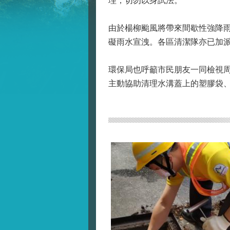
理，切勿以身試法。
由於楊柳颱風將帶來間歇性強降
礙雨水宣洩。各區清潔隊亦已加
環保局也呼籲市民朋友一同檢視周
主動協助清理水溝蓋上的塑膠袋