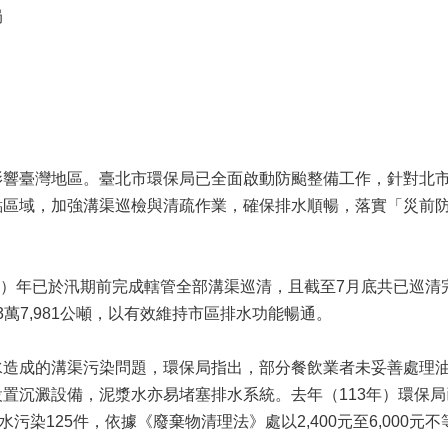
局
影響臺灣地區。臺北市環保局已全面啟動防颱整備工作，針對北
點區域，加強溝渠巡檢與清疏作業，確保排水順暢，落實「災前
4）年已於汛期前完成轄管全部溝渠巡清，且截至7月底共已巡清完
3萬7,981公噸，以有效維持市區排水功能暢通。
水造成的溝渠污染問題，環保局指出，部分餐飲業者未妥善處理
置沉澱設備，泥漿水亦易堵塞排水系統。去年（113年）環保
水污染125件，依據《廢棄物清理法》處以2,400元至6,000