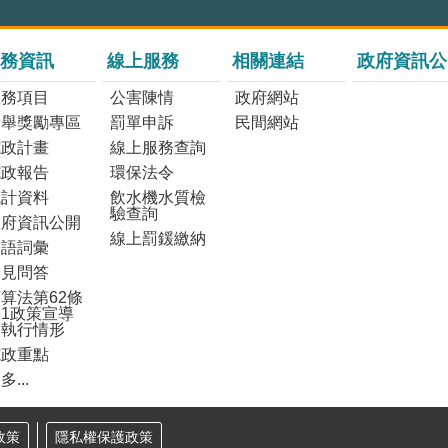
務資訊
線上服務
相關連結
政府資訊公
服務項目
公害陳情
政府網站
檢舉獎勵專區
罰單申訴
民間網站
施政計畫
線上服務查詢
施政報告
環保法令
統計資料
飲水機水質檢
驗查詢
政府資訊公開
線上罰鍰繳納
雙語詞彙
常見問答
算法第62條
1政策宣導
之執行情形
施政重點
多...
政策
隱私權保護政策