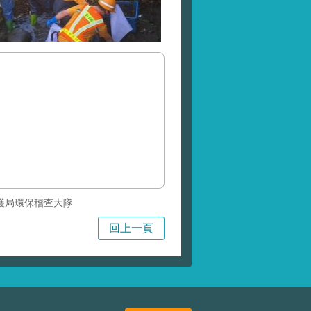
護局環保稽查大隊
回上一頁