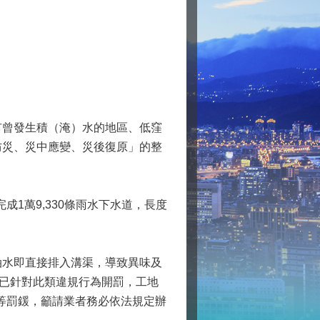
市曾發生積（淹）水的地區、低窪
防災、災中應變、災後復原」的整
成1萬9,330條雨水下水道，長度
油水即直接排入溝渠，導致異味及
局已針對此類違規行為開罰，工地
元不等罰鍰，籲請業者務必依法規定辦