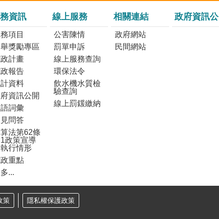
務資訊
線上服務
相關連結
政府資訊公
服務項目
公害陳情
政府網站
檢舉獎勵專區
罰單申訴
民間網站
施政計畫
線上服務查詢
施政報告
環保法令
統計資料
飲水機水質檢
驗查詢
政府資訊公開
線上罰鍰繳納
雙語詞彙
常見問答
算法第62條
1政策宣導
之執行情形
施政重點
多...
政策
隱私權保護政策