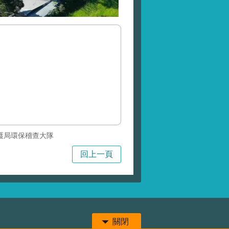
護局環保稽查大隊
回上一頁
關閉