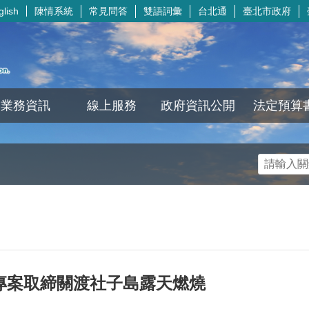
陳情系統
常見問答
雙語詞彙
台北通
臺北市政府
glish
業務資訊
線上服務
政府資訊公開
法定預算
專案取締關渡社子島露天燃燒