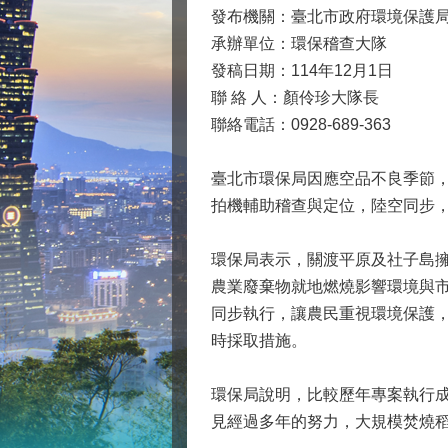
發布機關：臺北市政府環境保護
承辦單位：環保稽查大隊
發稿日期：114年12月1日
聯 絡 人：顏伶珍大隊長
聯絡電話：0928-689-363
臺北市環保局因應空品不良季節
拍機輔助稽查與定位，陸空同步
環保局表示，關渡平原及社子島擁
農業廢棄物就地燃燒影響環境與
同步執行，讓農民重視環境保護
時採取措施。
環保局說明，比較歷年專案執行成
見經過多年的努力，大規模焚燒