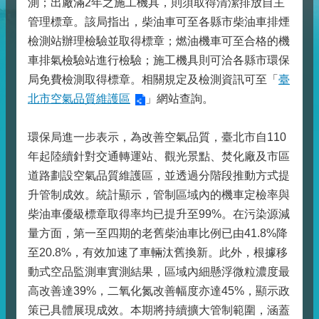
測；出廠滿2年之施工機具，則須取得清潔排放自主
管理標章。該局指出，柴油車可至各縣市柴油車排煙
檢測站辦理檢驗並取得標章；燃油機車可至合格的機
車排氣檢驗站進行檢驗；施工機具則可洽各縣市環保
局免費檢測取得標章。相關規定及檢測資訊可至「
臺
北市空氣品質維護區
」網站查詢。
環保局進一步表示，為改善空氣品質，臺北市自110
年起陸續針對交通轉運站、觀光景點、焚化廠及市區
道路劃設空氣品質維護區，並透過分階段推動方式提
升管制成效。統計顯示，管制區域內的機車定檢率與
柴油車優級標章取得率均已提升至99%。在污染源減
量方面，第一至四期的老舊柴油車比例已由41.8%降
至20.8%，有效加速了車輛汰舊換新。此外，根據移
動式空品監測車實測結果，區域內細懸浮微粒濃度最
高改善達39%，二氧化氮改善幅度亦達45%，顯示政
策已具體展現成效。本期將持續擴大管制範圍，涵蓋