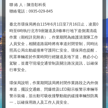
聯 絡 人：陳浩彰科長
聯絡電話：0935-029-845
臺北市環保局將自115年6月1日至7月16日止，凌晨0
時至6時執行北市9座隧道及8條車行地下道側溝清疏
作業（期程詳見附表），作業期間為維護清潔隊工作
人員安全，相關道路屆時將有車道封閉管制，同時比
照高公局出動緩撞車守護同仁安全。環保局也提醒，
民眾車輛若於作業時間行經隧道及地下道，務必小心
駕駛，並遵守現場交通管制及關注路況資訊，以確保
行車安全。
環保局說明，作業期間該局將封閉作業路段之內外側
車道，擺設交通錐、閃爆燈及LED顯示板警示車輛等
警示裝備，並出動可吸收撞擊動能的緩撞車輛預防萬
一，以確保用路人及工作人員安全。