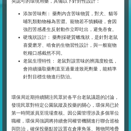
央認可的環境用藥，具備以下針對性設計：
添加苦味劑： 藥劑內含苦味物質，對犬、貓等
哺乳類動物極為苦澀。寵物若不慎觸碰，會因
強烈苦感產生反射動作立即吐出，避免吞食。
硬塊狀設計： 藥劑採硬質蠟塊狀，是針對老鼠
喜愛磨牙、啃食的生物習性設計，與一般寵物
乾糧口感截然不同。
老鼠生理特性： 老鼠對該苦味的辨識度較低，
會持續攝取藥劑直至過量達致死劑量，能精準
針對目標生物進行防治。
環保局近期持續關注民眾於各平台老鼠議題的討論，
發現民眾對特定公園鼠蹤及投藥的關心，環保局已於
第一時間派員至現場查核。因公園管理涉及多個單位
職權，環保局強調將持續會同權管機關進行聯合巡檢
與防治，確保投藥點皆設置在倉庫角落、雜物間堆疊