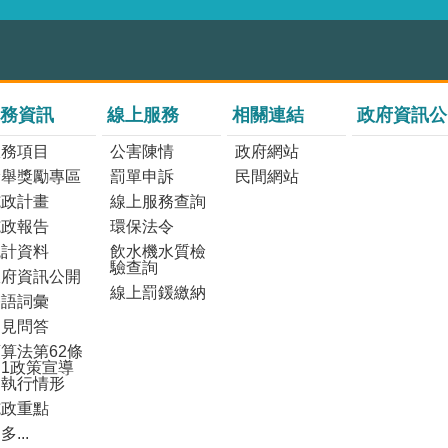
務資訊
線上服務
相關連結
政府資訊公
服務項目
公害陳情
政府網站
檢舉獎勵專區
罰單申訴
民間網站
施政計畫
線上服務查詢
施政報告
環保法令
統計資料
飲水機水質檢
驗查詢
政府資訊公開
線上罰鍰繳納
雙語詞彙
常見問答
算法第62條
1政策宣導
之執行情形
施政重點
多...