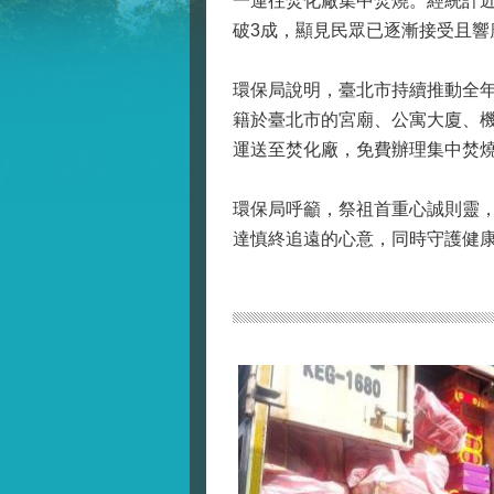
一運往焚化廠集中焚燒。經統計近5
破3成，顯見民眾已逐漸接受且響
環保局說明，臺北市持續推動全
籍於臺北市的宮廟、公寓大廈、
運送至焚化廠，免費辦理集中焚
環保局呼籲，祭祖首重心誠則靈
達慎終追遠的心意，同時守護健