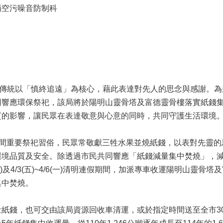
局空污噪音防制科
祖傳統以「慎終追遠」為核心，藉此表達對先人的思念與感謝。
同響應環保祭祀，該局將於陽明山靈骨塔及富德靈骨樓落實紙錢
質的影響，讓民眾在表達敬意與心意的同時，共同守護生活環境
民間重要祭祀習俗，民眾常敬獻三牲水果並燒紙錢，以表對先靈
環境品質及安全。除透過市民共同響應「紙錢減量集中焚燒」，
9(日)及4/3(五)~4/6(一)清明連假期間，加派專車收運陽明山
集中焚燒。
紙錢，也可交由該局資源回收車清運，或於指定時間送至全市3