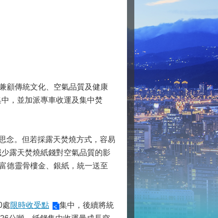
為兼顧傳統文化、空氣品質及健康
集中，並加派專車收運及集中焚
。
的思念。但若採露天焚燒方式，容易
減少露天焚燒紙錢對空氣品質的影
靈骨塔及富德靈骨樓金、銀紙，統一送至
0處
限時收受點
集中，後續將統