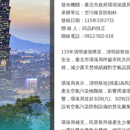
發布機關：臺北市政府環境保護
承辦單位：空污噪音防制科
發稿日期：115年3月27日
聯 絡 人：邱品鈞技正
聯絡電話：0912-502-018
115年清明連假將至，清明節祭
安全，臺北市環保局呼籲市民共
燒，減少露天焚燒紙錢對空氣品
環保局表示，清明祭祖(掃墓)為
產生空氣污染物飄散，影響周邊
響，環保局並於3/28(六)、3/2
設有空氣污染防制設備的焚化廠
環保局補充，民眾祭拜後產生少量