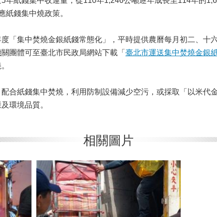
年紙錢集中收運量，從110年1,246公噸逐年成長至114年的1
應紙錢集中燒政策。
年度「集中焚燒金銀紙錢常態化」，平時提供農曆每月初二、十
機關團體可至臺北市民政局網站下載「
臺北市運送集中焚燒金銀
燒。
，配合紙錢集中焚燒，利用防制設備減少空污，或採取「以米代
康及環境品質。
相關圖片