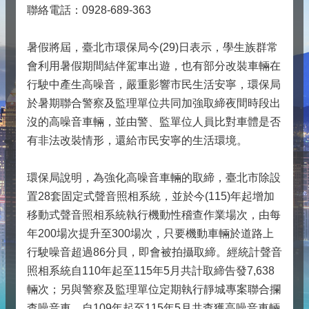
聯絡電話：0928-689-363
暑假將屆，臺北市環保局今(29)日表示，學生族群常
會利用暑假期間結伴駕車出遊，也有部分改裝車輛在
行駛中產生高噪音，嚴重影響市民生活安寧，環保局
於暑期聯合警察及監理單位共同加強取締夜間時段出
沒的高噪音車輛，並由警、監單位人員比對車體是否
有非法改裝情形，還給市民安寧的生活環境。
環保局說明，為強化高噪音車輛的取締，臺北市除設
置28套固定式聲音照相系統，並於今(115)年起增加
移動式聲音照相系統執行機動性稽查作業場次，由每
年200場次提升至300場次，只要機動車輛於道路上
行駛噪音超過86分貝，即會被拍攝取締。經統計聲音
照相系統自110年起至115年5月共計取締告發7,638
輛次；另與警察及監理單位定期執行靜城專案聯合攔
查噪音車，自109年起至115年5月共查獲高噪音車輛