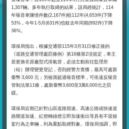
1,307輛。多年執行取締的結果，該局經統計，114
年噪音車陳情件數(2,167件)較112年(4,653件)下降
53%，今年1-5月(631件)也較去年同期(992件)下降
36%。
環保局指出，根據交通部115年3月31日修正後的
《道路交通管理處罰條例》第16條第2項規定，車主
若更換非原廠型式排氣管，必須主動前往監理所
（站）辦理變更登記，否則經警方查獲，最高可處新
臺幣 3,600 元；另檢測超過噪音標準，可依違反噪音
管制法第11條，處新臺幣3,600至3萬6,000元之罰
鍰。
環保局近期已針對山區道路競速、高速公路或快速道
路閘道加速、紅燈轉綠燈立即加速衝出等具有不當操
駕行為之車輛，列為重點取締對象。環保局強調，即