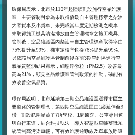
環保局表示，北市於110年起陸續劃設施行空品維護
區，主要管制對象為未取得優級自主管理標章之柴油
大客貨車及小貨車、未完成當年度定期檢測之機車、
未取得施工機具清潔排放自主管理標章之施工機具。
管制後，空品維護區內柴油車自主管理標章取得率由
75%提升至99%，機車定檢率也從78%提升至99%。
另依該局空品維護區管制前後在前3期空維區進行空
氣品質監測結果顯示，細懸浮微粒（PM2.5）改善最
高為21%，顯見空品維護區管制政策的推動，確能有
效改善空氣品質。
環保局說明，北市延續第三期空品維護區選擇市區主
要道路的管制理念，第四期空品維護區由1縱延伸至3
橫，劃設範圍涵蓋了7所學校、1間醫院、公車專用道
與自行車道，結合科技執法，導入智慧型車輛辨識系
統管制高污染車輛，可有效維護通勤族及單車族呼吸