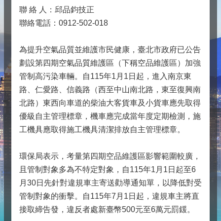
聯 絡 人：邱品鈞技正
聯絡電話：0912-502-018
為提升空氣品質並維護市民健康，臺北市政府已公告
劃設第四期空氣品質維護區（下稱空品維護區）加強
管制高污染車輛。自115年1月1日起，進入南京東
路、仁愛路、信義路（西至中山南北路，東至復興南
北路）東西向車道的柴油大客貨車及小貨車應先取得
優級自主管理標章，機車應完成當年度定期檢測，施
工機具應取得施工機具清潔排放自主管理標章。
環保局表示，考量第四期空品維護區影響範圍較廣，
且管制對象多為不特定對象，自115年1月1日起至6
月30日先針對違規車主寄送勸導通知單，以降低對受
管制對象的衝擊。自115年7月1日起，違規車主將直
接取締告發，違反者處新臺幣500元至6萬元罰鍰。