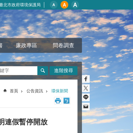
臺北市政府環境保護局
書
廉政專區
問卷調查
進階搜尋
首頁
公告資訊
環保新聞
清明連假暫停開放