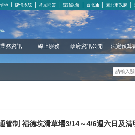
陳情系統
常見問答
雙語詞彙
台北通
臺北市政府
glish
業務資訊
線上服務
政府資訊公開
法定預算
通管制 福德坑滑草場3/14～4/6週六日及