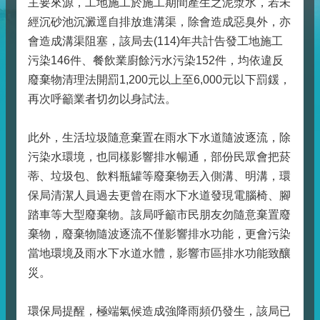
主要來源，工地施工於施工期間產生之泥漿水，若未
經沉砂池沉澱逕自排放進溝渠，除會造成惡臭外，亦
會造成溝渠阻塞，該局去(114)年共計告發工地施工
污染146件、餐飲業廚餘污水污染152件，均依違反
廢棄物清理法開罰1,200元以上至6,000元以下罰鍰，
再次呼籲業者切勿以身試法。
此外，生活垃圾隨意棄置在雨水下水道隨波逐流，除
污染水環境，也同樣影響排水暢通，部份民眾會把菸
蒂、垃圾包、飲料瓶罐等廢棄物丟入側溝、明溝，環
保局清潔人員過去更曾在雨水下水道發現電腦椅、腳
踏車等大型廢棄物。該局呼籲市民朋友勿隨意棄置廢
棄物，廢棄物隨波逐流不僅影響排水功能，更會污染
當地環境及雨水下水道水體，影響市區排水功能致釀
災。
環保局提醒，極端氣候造成強降雨頻仍發生，該局已