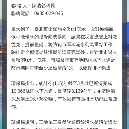
聯 絡 人：陳浩彰科長
聯絡電話：0935-029-845
夏天到了，臺北市環保局今(8)日表示，面對極端氣
候可能帶來的強降雨或暴雨，該局在災害應變上料敵
從寬，提前整備，將防範市區積淹水列為重點工作，
除排定全部溝渠於汛期前清疏完畢外，針對北市過去
曾積(淹)水、低窪、市場及夜市等地點雨水下水道於
防汛期間每季至少巡檢清疏1次，以確保排水暢通。
環保局指出，統計今(115)年截至3月共已巡清完成
10,066條雨水下水道，長度達3,139公里，並清除溝
泥及溝土16,796公噸，有效維持市區排水功能正常運
作。
環保局說明，工地施工及餐飲業廚餘污水是污染溝渠