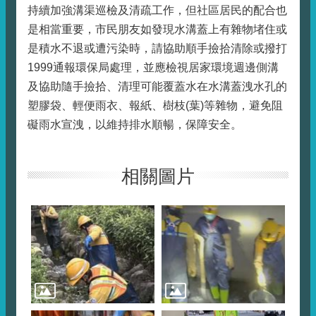
持續加強溝渠巡檢及清疏工作，但社區居民的配合也
是相當重要，市民朋友如發現水溝蓋上有雜物堵住或
是積水不退或遭污染時，請協助順手撿拾清除或撥打
1999通報環保局處理，並應檢視居家環境週邊側溝
及協助隨手撿拾、清理可能覆蓋水在水溝蓋洩水孔的
塑膠袋、輕便雨衣、報紙、樹枝(葉)等雜物，避免阻
礙雨水宣洩，以維持排水順暢，保障安全。
相關圖片