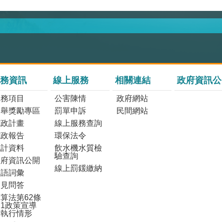
務資訊
線上服務
相關連結
政府資訊公
服務項目
公害陳情
政府網站
檢舉獎勵專區
罰單申訴
民間網站
施政計畫
線上服務查詢
施政報告
環保法令
統計資料
飲水機水質檢
驗查詢
政府資訊公開
線上罰鍰繳納
雙語詞彙
常見問答
算法第62條
1政策宣導
之執行情形