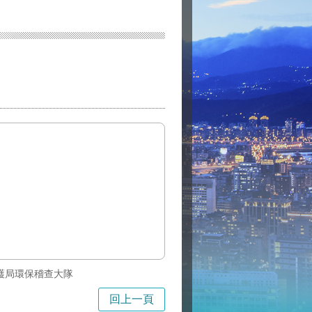
護局環保稽查大隊
回上一頁