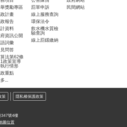
服務項目
公害陳情
政府網站
檢舉獎勵專區
罰單申訴
民間網站
施政計畫
線上服務查詢
施政報告
環保法令
統計資料
飲水機水質檢
驗查詢
政府資訊公開
線上罰鍰繳納
雙語詞彙
常見問答
算法第62條
1政策宣導
之執行情形
施政重點
多...
政策
隱私權保護政策
347號4樓
地圖位置