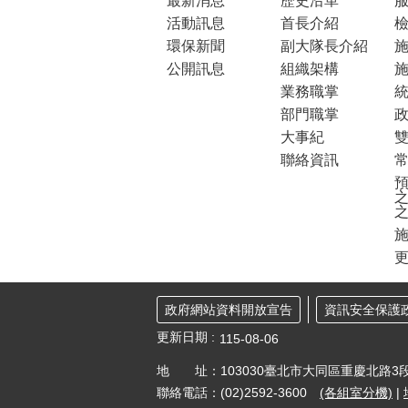
最新消息
歷史沿革
活動訊息
首長介紹
環保新聞
副大隊長介紹
公開訊息
組織架構
業務職掌
部門職掌
大事紀
聯絡資訊
預
之
更
政府網站資料開放宣告
資訊安全保護
更新日期
115-08-06
地 址：103030臺北市大同區重慶北路3段
聯絡電話：(02)2592-3600
(各組室分機)
|