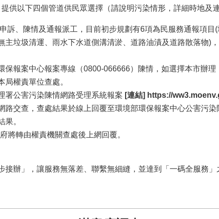
，提供以下四個管道供民眾選擇（請說明污染情形，詳細時地及
電話申訴、陳情及通報派工，目前初步規劃有6項為民服務通報項目
無主垃圾清運、雨水下水道側溝清淤、道路油漬及道路散落物)
保報案中心報案專線（0800-066666）陳情，如選擇本市辦理
本局權責單位查處。
理署公害污染陳情網路受理系統報案
[
連結
]
https://ww3.moenv.
網路交查，查處結果於線上回覆至環境部環保報案中心公害污染
結果。
府將轉由權責機關查處後上網回覆。
同步接辦」，讓服務無落差、聯繫無細縫，並達到「一碼全服務