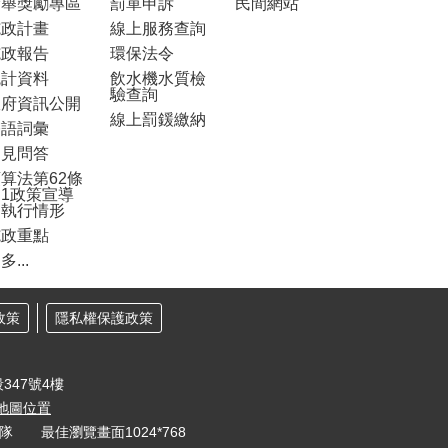
檢舉獎勵專區
罰單申訴
民間網站
施政計畫
線上服務查詢
施政報告
環保法令
統計資料
飲水機水質檢
驗查詢
政府資訊公開
線上罰鍰繳納
雙語詞彙
常見問答
算法第62條
1政策宣導
之執行情形
施政重點
多...
政策
隱私權保護政策
347號4樓
地圖位置
大隊 最佳瀏覽畫面1024*768