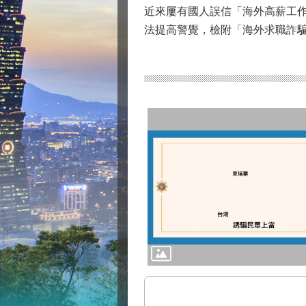
近來屢有國人誤信「海外高薪工
法提高警覺，檢附「海外求職詐