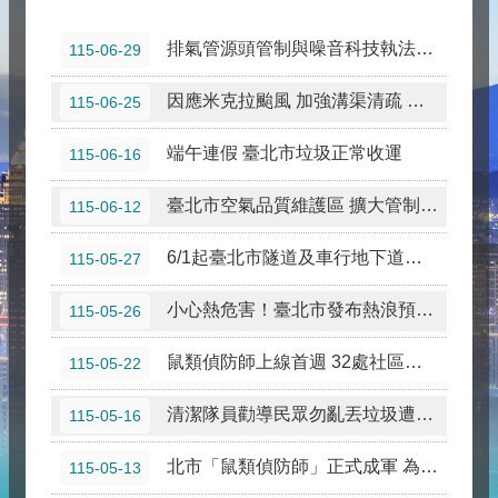
衛生福利部身心障礙者權利公約（CRPD）宣導
排氣管源頭管制與噪音科技執法成效顯著 噪音車陳情案件減少53%
115-06-29
臺北市全民國防應變手冊(114年版)
因應米克拉颱風 加強溝渠清疏 做好防災整備 北市溝渠巡清次數近年成長1.8% 不減反增
115-06-25
1999網路服務功能上線，歡迎民眾踴躍使用
端午連假 臺北市垃圾正常收運
115-06-16
有長照需求請撥打專線1966_一通電話服務到家_ 臺北市衛生局關心您
獎勵研究報告徵件延長，詳臺北市研考會網站
臺北市空氣品質維護區 擴大管制南京東路、仁愛路及信義路 違規車輛7月起直接開罰
115-06-12
本府智慧支付平台將於115年8月9日（星期日）上午10時 30分至下午1時30分進行系統維護作業，期間將暫停服務
6/1起臺北市隧道及車行地下道實施側溝清疏 請用路人小心駕駛注意安全
115-05-27
查賄ING，賄選會NG，檢舉賄選專線0800-024-099，臺北地檢署、臺北市政府政風處關心您。
小心熱危害！臺北市發布熱浪預警 跨局處啟動因應措施
115-05-26
鼠類偵防師上線首週 32處社區申請 齊力打造宜居環境
115-05-22
清潔隊員勸導民眾勿亂丟垃圾遭毆打 北市環保局嚴正譴責暴力行徑
115-05-16
北市「鼠類偵防師」正式成軍 為民打造鼠類防火牆
115-05-13