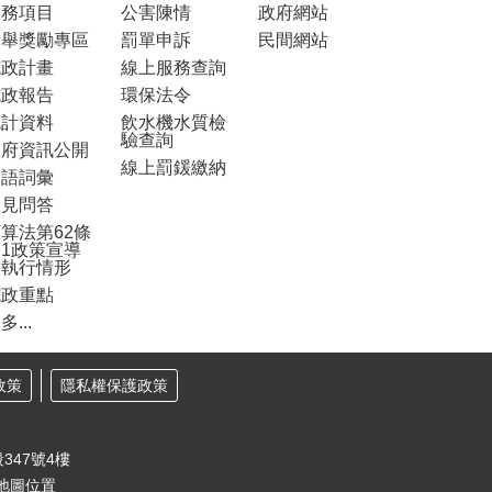
服務項目
公害陳情
政府網站
檢舉獎勵專區
罰單申訴
民間網站
施政計畫
線上服務查詢
施政報告
環保法令
統計資料
飲水機水質檢
驗查詢
政府資訊公開
線上罰鍰繳納
雙語詞彙
常見問答
算法第62條
1政策宣導
之執行情形
施政重點
多...
政策
隱私權保護政策
347號4樓
地圖位置