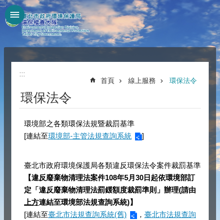
:::
跳到主要內容區塊
:::
首頁
線上服務
環保法令
環保法令
環境部之各類環保法規暨裁罰基準
[連結至
環境部-主管法規查詢系統
]
臺北市政府環境保護局各類違反環保法令案件裁罰基準
【違反廢棄物清理法案件108年5月30日起依環境部訂
定「違反廢棄物清理法罰鍰額度裁罰準則」辦理(請由
上方
連結至環境部法規查詢系統)】
[連結至
臺北市法規查詢系統(舊)
，
臺北市法規查詢