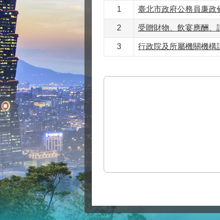
1
臺北市政府公務員廉政倫
2
受贈財物、飲宴應酬、
3
行政院及所屬機關機構