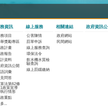
務資訊
線上服務
相關連結
政府資訊公
服務項目
公害陳情
政府網站
檢舉獎勵專區
罰單申訴
民間網站
施政計畫
線上服務查詢
施政報告
環保法令
統計資料
飲水機水質檢
驗查詢
政府資訊公開
線上罰鍰繳納
雙語詞彙
常見問答
算法第62條
1政策宣導
之執行情形
施政重點
多...