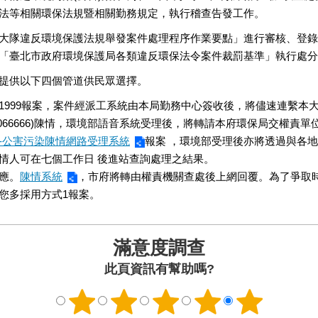
法等相關環保法規暨相關勤務規定，執行稽查告發工作。
大隊違反環境保護法規舉發案件處理程序作業要點」進行審核、登錄
「臺北市政府環境保護局各類違反環保法令案件裁罰基準」執行處分
提供以下四個管道供民眾選擇。
1999報案，案件經派工系統由本局勤務中心簽收後，將儘速連繫本
0066666)陳情，環境部語音系統受理後，將轉請本府環保局交權責單
-公害污染陳情網路受理系統
報案 ，環境部受理後亦將透過與各
情人可在七個工作日 後進站查詢處理之結果。
應。
陳情系統
，市府將轉由權責機關查處後上網回覆。為了爭取
您多採用方式1報案。
滿意度調查
此頁資訊有幫助嗎?