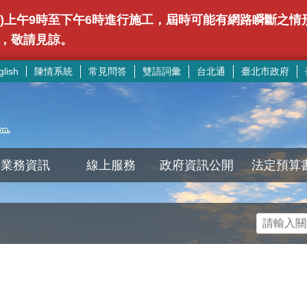
(日)上午9時至下午6時進行施工，屆時可能有網路瞬斷之
，敬請見諒。
陳情系統
常見問答
雙語詞彙
台北通
臺北市政府
glish
業務資訊
線上服務
政府資訊公開
法定預算