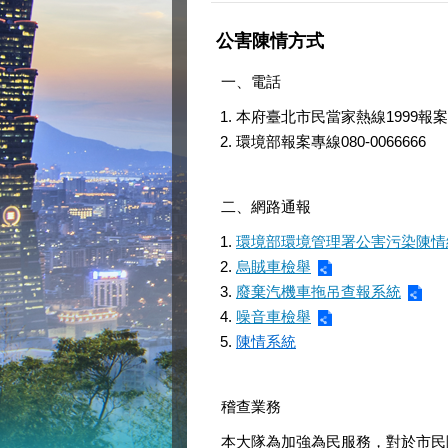
公害陳情方式
一、電話
本府臺北市民當家熱線1999報案
環境部報案專線080-0066666
二、網路通報
環境部環境管理署公害污染陳情
烏賊車檢舉
廢棄汽機車拖吊查報系統
噪音車檢舉
陳情系統
稽查業務
本大隊為加強為民服務，對於市民