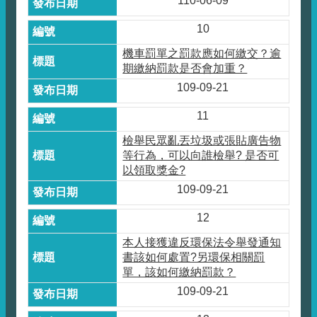
110-06-09
10
機車罰單之罰款應如何繳交？逾
期繳納罰款是否會加重？
109-09-21
11
檢舉民眾亂丟垃圾或張貼廣告物
等行為，可以向誰檢舉? 是否可
以領取獎金?
109-09-21
12
本人接獲違反環保法令舉發通知
書該如何處置?另環保相關罰
單，該如何繳納罰款？
109-09-21