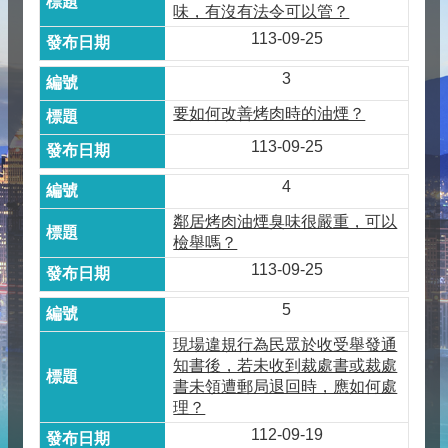
味，有沒有法令可以管？
113-09-25
3
要如何改善烤肉時的油煙？
113-09-25
4
鄰居烤肉油煙臭味很嚴重，可以
檢舉嗎？
113-09-25
5
現場違規行為民眾於收受舉發通
知書後，若未收到裁處書或裁處
書未領遭郵局退回時，應如何處
理？
112-09-19