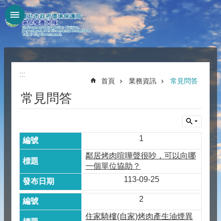
:::
跳到主要內容區塊
:::
首頁
業務資訊
常見問答
常見問答
1
鄰居烤肉喧嘩聲很吵，可以向哪
一個單位協助？
113-09-25
2
住家騎樓(自家)烤肉產生油煙異