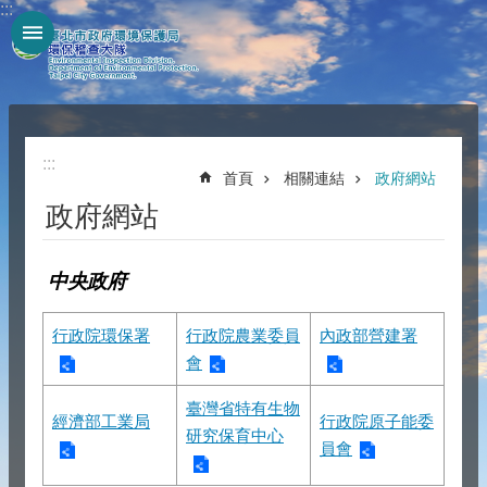
:::
跳到主要內容區塊
:::
首頁
相關連結
政府網站
政府網站
中央政府
行政院環保署
行政院農業委員
內政部營建署
會
臺灣省特有生物
經濟部工業局
行政院原子能委
研究保育中心
員會