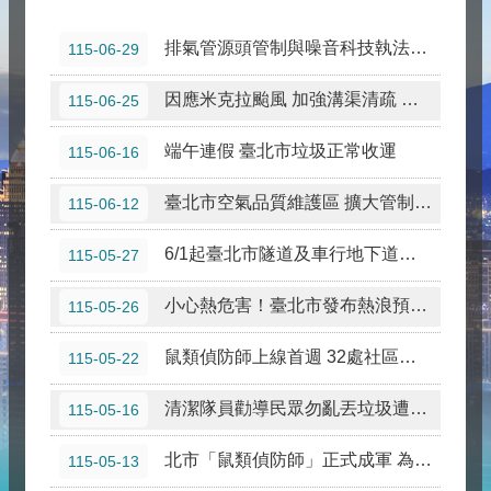
臺北市全民國防應變手冊(114年版)
排氣管源頭管制與噪音科技執法成效顯著 噪音車陳情案件減少53%
115-06-29
1999網路服務功能上線，歡迎民眾踴躍使用
因應米克拉颱風 加強溝渠清疏 做好防災整備 北市溝渠巡清次數近年成長1.8% 不減反增
115-06-25
有長照需求請撥打專線1966_一通電話服務到家_ 臺北市衛生局關心您
端午連假 臺北市垃圾正常收運
115-06-16
獎勵研究報告徵件延長，詳臺北市研考會網站
本府智慧支付平台將於115年8月9日（星期日）上午10時 30分至下午1時30分進行系統維護作業，期間將暫停服務
臺北市空氣品質維護區 擴大管制南京東路、仁愛路及信義路 違規車輛7月起直接開罰
115-06-12
查賄ING，賄選會NG，檢舉賄選專線0800-024-099，臺北地檢署、臺北市政府政風處關心您。
6/1起臺北市隧道及車行地下道實施側溝清疏 請用路人小心駕駛注意安全
115-05-27
愛臺北、賺獎金、用手機、抓賄選，檢舉賄選專線0800-024-099，臺北地檢署、臺北市政府政風處關心您。
小心熱危害！臺北市發布熱浪預警 跨局處啟動因應措施
115-05-26
鼠類偵防師上線首週 32處社區申請 齊力打造宜居環境
115-05-22
清潔隊員勸導民眾勿亂丟垃圾遭毆打 北市環保局嚴正譴責暴力行徑
115-05-16
北市「鼠類偵防師」正式成軍 為民打造鼠類防火牆
115-05-13