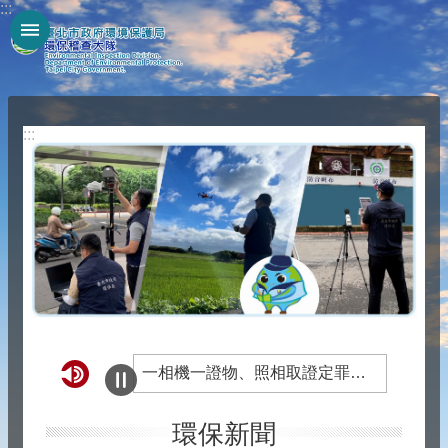
:::
跳到主要內容區塊
:::
一相機一證物、照相取證定罪，最高獎金2000萬，檢舉賄選專線0800-024-099 ，臺北地檢署、臺北市政府政風處關心您。
檢舉賄選專線0800-024-099，撥通後按4，士林地檢署、臺北市政府政風處關心您!
環保新聞
衛生福利部身心障礙者權利公約（CRPD）宣導