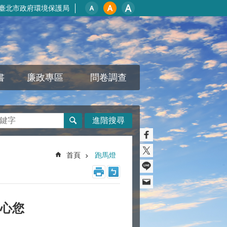
臺北市政府環境保護局
書
廉政專區
問卷調查
進階搜尋
首頁
跑馬燈
關心您