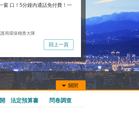
一窗 口！5分鐘內通話免付費！一
保護局環保稽查大隊
回上一頁
關閉
開
法定預算書
問卷調查