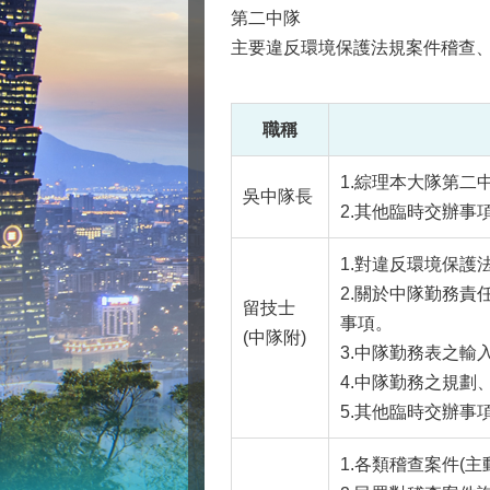
第二中隊
主要違反環境保護法規案件稽查、
職稱
1.綜理本大隊第二
吳中隊長
2.其他臨時交辦事
1.對違反環境保
2.關於中隊勤務
留技士
事項。
(中隊附)
3.中隊勤務表之輸
4.中隊勤務之規
5.其他臨時交辦事
1.各類稽查案件(