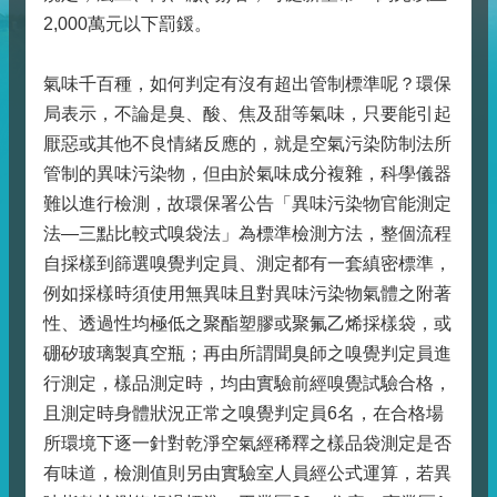
2,000萬元以下罰鍰。
氣味千百種，如何判定有沒有超出管制標準呢？環保
局表示，不論是臭、酸、焦及甜等氣味，只要能引起
厭惡或其他不良情緒反應的，就是空氣污染防制法所
管制的異味污染物，但由於氣味成分複雜，科學儀器
難以進行檢測，故環保署公告「異味污染物官能測定
法—三點比較式嗅袋法」為標準檢測方法，整個流程
自採樣到篩選嗅覺判定員、測定都有一套縝密標準，
例如採樣時須使用無異味且對異味污染物氣體之附著
性、透過性均極低之聚酯塑膠或聚氟乙烯採樣袋，或
硼矽玻璃製真空瓶；再由所謂聞臭師之嗅覺判定員進
行測定，樣品測定時，均由實驗前經嗅覺試驗合格，
且測定時身體狀況正常之嗅覺判定員6名，在合格場
所環境下逐一針對乾淨空氣經稀釋之樣品袋測定是否
有味道，檢測值則另由實驗室人員經公式運算，若異