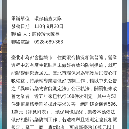
承辦單位：環保稽查大隊
發稿日期：110年9月20日
聯 絡 人：顏伶珍大隊長
聯絡電話：0928-689-363
臺北市為都會型城市，住商混合情況相當普遍，營業
過程中若有產生氣味且未做好有效的防制措施，就可
能影響到鄰近居民。臺北市環保局為守護居民安心呼
吸權益，持續輔導業者做好防制工作，輔以中央公告
之「異味污染物官能測定法」公正執法，開罰拒未改
善之業者，近五年來已執行168件次測定，其中有52
件測值超標受罰並據此要求改善，總罰鍰金額達596.
1萬元（詳見附表）。環保局也提醒，業者本應依法
做好相關污染防制工作，若遭檢舉且經測定違反相關
規定，屬工、商、廠(場)者，可處新臺幣10萬元以上