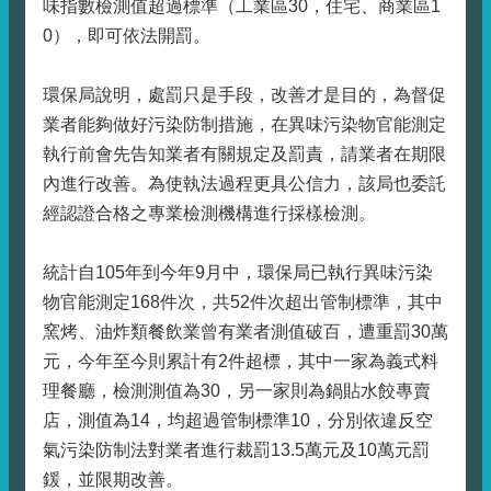
味指數檢測值超過標準（工業區30，住宅、商業區1
0），即可依法開罰。
環保局說明，處罰只是手段，改善才是目的，為督促
業者能夠做好污染防制措施，在異味污染物官能測定
執行前會先告知業者有關規定及罰責，請業者在期限
內進行改善。為使執法過程更具公信力，該局也委託
經認證合格之專業檢測機構進行採樣檢測。
統計自105年到今年9月中，環保局已執行異味污染
物官能測定168件次，共52件次超出管制標準，其中
窯烤、油炸類餐飲業曾有業者測值破百，遭重罰30萬
元，今年至今則累計有2件超標，其中一家為義式料
理餐廳，檢測測值為30，另一家則為鍋貼水餃專賣
店，測值為14，均超過管制標準10，分別依違反空
氣污染防制法對業者進行裁罰13.5萬元及10萬元罰
鍰，並限期改善。