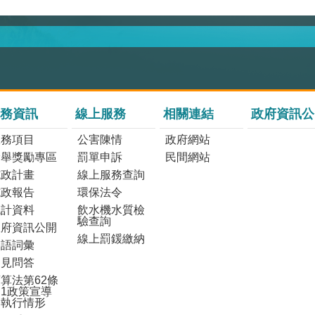
務資訊
線上服務
相關連結
政府資訊公
服務項目
公害陳情
政府網站
檢舉獎勵專區
罰單申訴
民間網站
施政計畫
線上服務查詢
施政報告
環保法令
統計資料
飲水機水質檢
驗查詢
政府資訊公開
線上罰鍰繳納
雙語詞彙
常見問答
算法第62條
1政策宣導
之執行情形