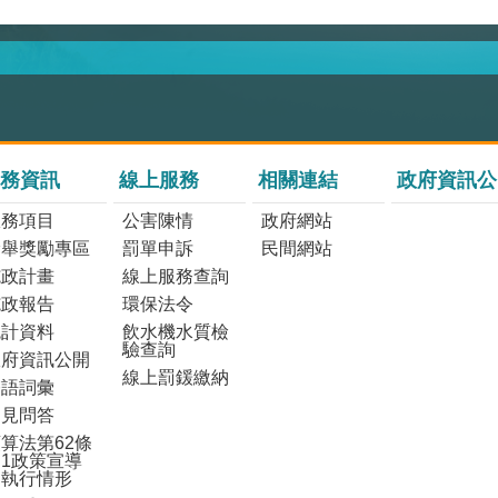
務資訊
線上服務
相關連結
政府資訊公
服務項目
公害陳情
政府網站
檢舉獎勵專區
罰單申訴
民間網站
施政計畫
線上服務查詢
施政報告
環保法令
統計資料
飲水機水質檢
驗查詢
政府資訊公開
線上罰鍰繳納
雙語詞彙
常見問答
算法第62條
1政策宣導
之執行情形