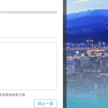
護局環保稽查大隊
回上一頁