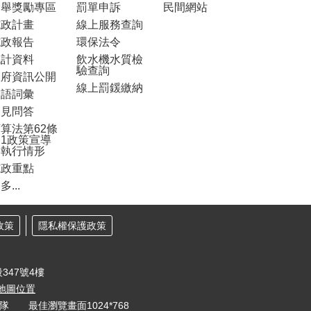
檢舉獎勵專區
罰單申訴
民間網站
施政計畫
線上服務查詢
施政報告
環保法令
統計資料
飲水機水質檢
驗查詢
政府資訊公開
線上罰鍰繳納
雙語詞彙
常見問答
算法第62條
1政策宣導
之執行情形
施政重點
多...
政策
隱私權保護政策
347號4樓
地圖位置
大隊 最佳瀏覽畫面1024*768