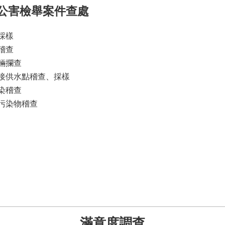
公害檢舉案件查處
採樣
稽查
輛攔查
接供水點稽查、採樣
染稽查
污染物稽查
滿意度調查