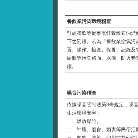
餐飲業污染環境稽查
對於餐飲等從事烹飪致散布油煙或
下之罰鍰。若為「餐飲業空氣污
置、操作、檢查、保養、記錄及管
廚餘等污染路面、水溝、防火巷等，
鍰。
噪音污染稽查
依據噪音管制法第8條規定，噪
生活環境安寧：
一、燃放爆竹。
二、神壇、廟會、婚喪等民俗活
三、餐飲、洗染、印刷或其他使