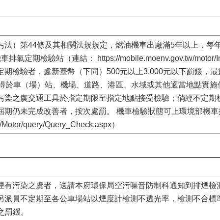
污法）第44條及其相關法規規定，燃油機車出廠滿5年以上，每
檢驗站（連結： https://mobile.moenv.gov.tw/motor
期檢驗者，處新臺幣（下同）500元以上3,000元以下罰鍰，
關得於車（場）站、機場、道路、港區、水域或其他適當地點實施
染之虞交通工具於指定期限至指定地點接受檢驗；倘經不定期檢驗
屆期仍未完成改善者，按次處罰。 機車檢驗狀態可上環境部機車
w/Motor/query/Query_Check.aspx）
煙有污染之虞者，送請本府環保局空污噪音防制科通知到排煙檢
另派員不定期至各公車場站以煙度計檢測不透光率，檢測不合標
下之罰鍰。