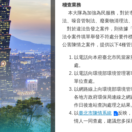
稽查業務
本大隊為加強為民服務，對於市
法、噪音管制法、廢棄物清理法
對於違法告發之案件，則依據「
法令案件填單舉發不符處分要件
公害陳情之案件，提供以下4種管
以電話向本府臺北市民當家
處。
以電話向環境部環境管理署環
單位查處。
以網路線上向環境部環境管理署公害
各地方政府環保局連線之網
作日後進站查詢處理之結果
以
臺北市陳情系統
反映，
情人一同查處，建議您多採