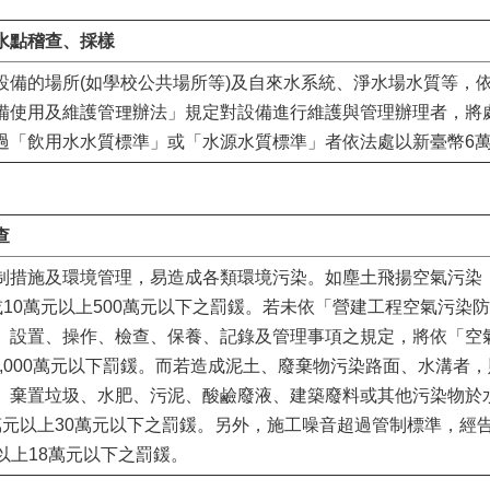
水點稽查、採樣
設備的場所(如學校公共場所等)及自來水系統、淨水場水質等，
備使用及維護管理辦法」規定對設備進行維護與管理辦理者，將處
過「飲用水水質標準」或「水源水質標準」者依法處以新臺幣6萬
查
制措施及環境管理，易造成各類環境污染。如塵土飛揚空氣污染，
以下或10萬元以上500萬元以下之罰鍰。若未依「營建工程空氣污
、設置、操作、檢查、保養、記錄及管理事項之規定，將依「空
上2,000萬元以下罰鍰。而若造成泥土、廢棄物污染路面、水溝
以下罰鍰。棄置垃圾、水肥、污泥、酸鹼廢液、建築廢料或其他污染物
萬元以上30萬元以下之罰鍰。另外，施工噪音超過管制標準，經
元以上18萬元以下之罰鍰。