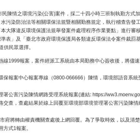
民陳情之環境污染(公害)案件，採二十四小時三班制執勤方式
、水污染防治法等相關環保法規暨相關勤務規定，執行稽查告發
本大隊違反環境保護法規舉發案件處理程序作業要點」進行審核
標準表」及「臺北市政府環境保護局各類違反環保法令案件裁罰
道供民眾選擇。
熱線1999報案，案件經派工系統由本局勤務中心簽收後，將儘
保報案中心報案專線（0800-066666）陳情，環境部語音系
污染陳情網路受理系統報案(連結: https://ww3.moenv.g
路交查，查處結果於線上回覆至環境部環境管理署公害污染陳情
。
市府將轉由權責機關查處後上網回覆。為了爭取時效，以及清楚
用方式1報案。