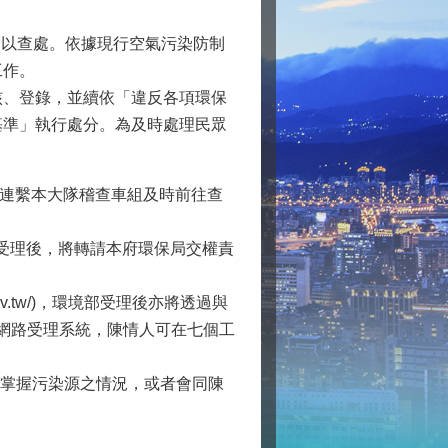
加以查處。依據現行空氣污染防制
工作。
、登錄，並續依「違反各項環保
基準」執行處分。為及時處理民眾
速連繫本大隊稽查車組及時前往查
統受理後，將轉請本府環保局交權責
ov.tw/)，環境部受理後亦將透過與
網路受理系統，陳情人可在七個工
掌握污染源之情況，或者會同陳