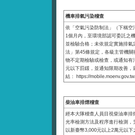
機車排氣污染稽查
依「空氣污染防制法」（下稱空
1個月內，至環境部認可委託之機車排氣定期
並檢驗合格；未依規定實施排氣定
法」第45條規定，各級主管機
物不定期檢驗或檢查，或通知有污
元以下罰鍰，並通知限期改善，
結： https://mobile.moenv.gov.t
柴油車排煙稽查
經本大隊稽查人員目視柴油車排
光率檢測方法及程序進行檢測，
以新臺幣3,000元以上2萬元以