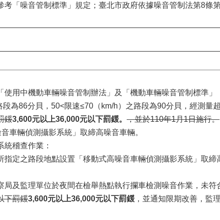
考「噪音管制標準」規定；臺北市政府依據噪音管制法第8條第
日發布「使用中機動車輛噪音管制辦法」及「機動車輛噪音管制標準
之路段為86分貝，50<限速≤70（km/h）之路段為90分貝，經
下罰鍰
3,600元以上36,000元以下罰鍰。
，並於110年1月1日施行。
噪音車輛偵測攝影系統」取締高噪音車輛。
系統稽查作業：
所指定之路段地點設置「移動式高噪音車輛偵測攝影系統」取締
察局及監理單位於夜間在檢舉熱點執行攔車檢測噪音作業，未符
元以下罰鍰
3,600元以上36,000元以下罰鍰
，並通知限期改善，監