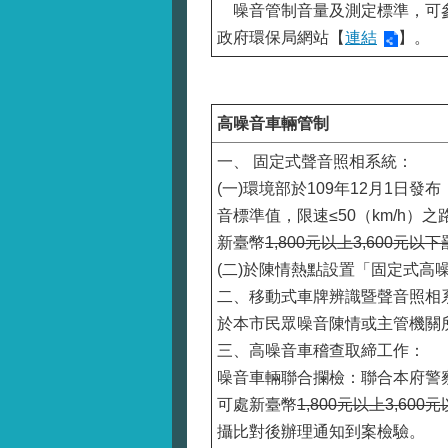
噪音管制音量及測定標準，可參
政府環保局網站【
連結
】。
高噪音車輛管制
一、 固定式聲音照相系統：
(一)環境部於109年12月1
音標準值，限速≤50（km/h）
新臺幣
1,800元以上3,600元以
(二)於陳情熱點設置「固定式高
二、移動式車牌辨識暨聲音照相
於本市民眾噪音陳情或主管機關
三、高噪音車稽查取締工作：
噪音車輛聯合攔檢：聯合本府警
可處新臺幣
1,800元以上3,600
攝比對後辦理通知到案檢驗。