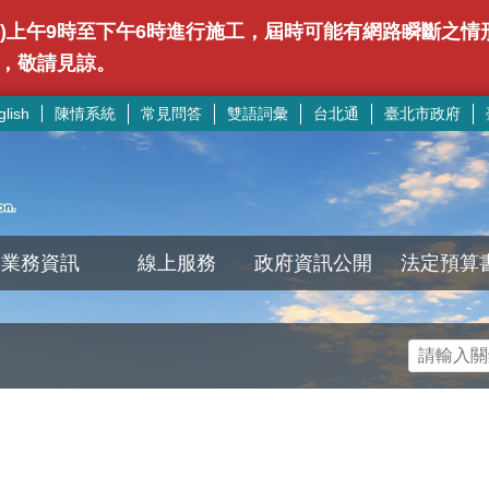
(日)上午9時至下午6時進行施工，屆時可能有網路瞬斷之
，敬請見諒。
陳情系統
常見問答
雙語詞彙
台北通
臺北市政府
glish
業務資訊
線上服務
政府資訊公開
法定預算